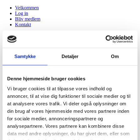
Velkommen
Log in
Bliv medlem
Kontakt
Bliv medlem
Samtykke
Detaljer
Om
Du er ved at tilmelde dig 6-8 år MGP dance
hver
(Skift hold)
mandag kl. 17:05 til 17:50, på Pejsegaarden med Amalie som
underviser.
Denne hjemmeside bruger cookies
Ønsket adgangskode:
Vi bruger cookies til at tilpasse vores indhold og
annoncer, til at vise dig funktioner til sociale medier og til
Navn på danser:
at analysere vores trafik. Vi deler også oplysninger om
din brug af vores hjemmeside med vores partnere inden
for sociale medier, annonceringspartnere og
Adresse:
analysepartnere. Vores partnere kan kombinere disse
data med andre oplysninger, du har givet dem, eller som
Postnr.:
By: