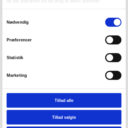
de har indsamlet fra din brug af deres tjenester.
Telefon nummer:
Samtykkevalg
Nødvendig
E-mail adresse:
Præferencer
Jeg vil betale på følgende måde:
Beløbet er momsfrit
Statistik
Søskenderabat
Marketing
Find søskende
Ingen søskenderabat opnået
Tillad alle
Jeg accepterer de gældende
handelsbetingelser
Tillad valgte